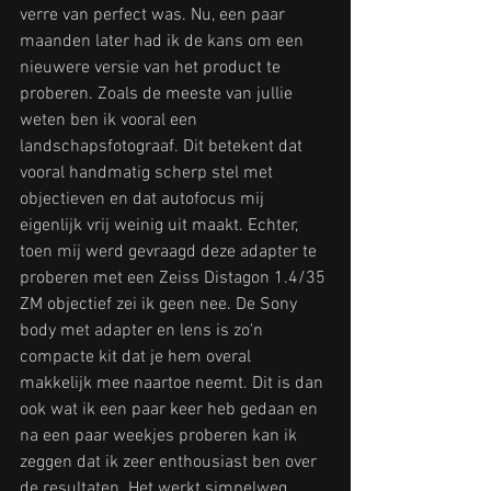
verre van perfect was. Nu, een paar 
maanden later had ik de kans om een 
nieuwere versie van het product te 
proberen. Zoals de meeste van jullie 
weten ben ik vooral een 
landschapsfotograaf. Dit betekent dat 
vooral handmatig scherp stel met 
objectieven en dat autofocus mij 
eigenlijk vrij weinig uit maakt. Echter, 
toen mij werd gevraagd deze adapter te 
proberen met een Zeiss Distagon 1.4/35 
ZM objectief zei ik geen nee. De Sony 
body met adapter en lens is zo'n 
compacte kit dat je hem overal 
makkelijk mee naartoe neemt. Dit is dan 
ook wat ik een paar keer heb gedaan en 
na een paar weekjes proberen kan ik 
zeggen dat ik zeer enthousiast ben over 
de resultaten. Het werkt simpelweg 