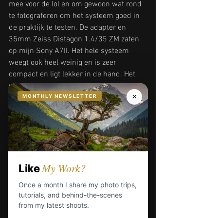
mee voor de lol en om gewoon wat rond 
te fotograferen om het systeem goed in 
de praktijk te testen. De adapter en 
35mm Zeiss Distagon 1.4/35 ZM zaten 
op mijn Sony A7II. Het hele systeem 
weegt ook heel weinig en is zeer 
compact en ligt lekker in de hand. Het 
was echt een stuk kleiner dan een 
moderne 35mm f/1.4 lens 
(waarschijnlijk door de AF-motor). Het 
was een genot om deze kit overal mee 
naartoe te brengen en hij bleek perfect 
voor straatfotografie en portretten 
(toegegeven: beide niet mijn 
specialiteiten). Ik vond het vooral erg 
leuk om te gebruiken en ik zou deze 
adapter zeker aanbevelen voor mensen 
die nog (oude) objectieven hebben liggen.