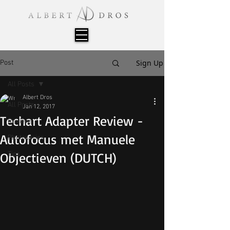
Sign Up
Post
All Posts
Albert Dros
All Posts
Jan 12, 2017
Techart Adapter Review -
Reviews
Autofocus met Manuele
Photoseries
Objectieven (DUTCH)
Tips