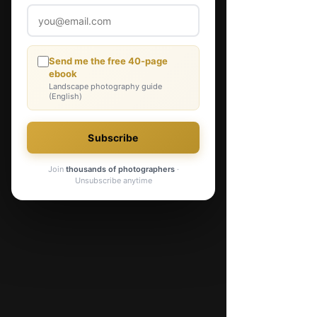
Hier een aantal sample-foto's. 90% 
ervan zijn genomen met de lens wijd 
open op f/1.4. Alles is met autofocus 
geschoten.