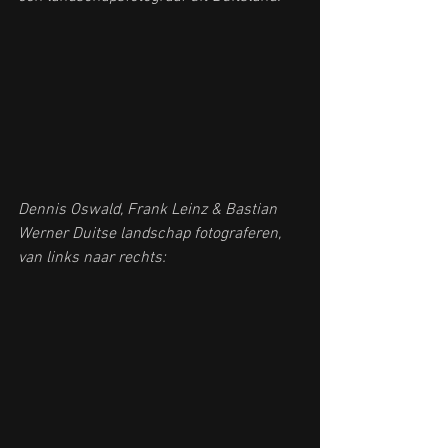
Dennis Oswald
, 
Frank Leinz
 & 
Bastian 
Werner
 Duitse landschap fotograferen, 
van links naar rechts: 