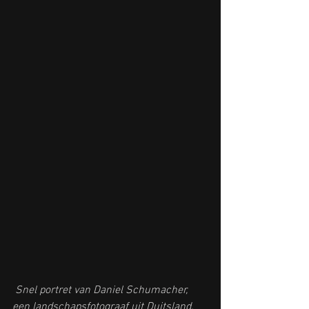
 Snel portret van 
Daniel Schumacher
, 
een landschapsfotograaf uit Duitsland.