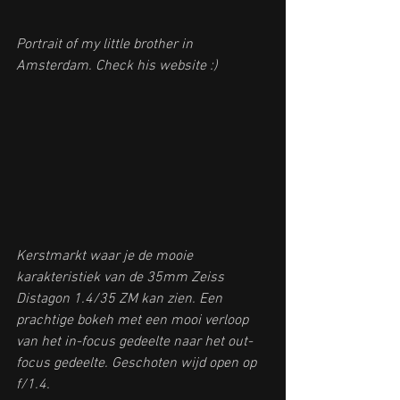
Portrait of my little brother in 
Amsterdam. Check his 
website
 :)
Kerstmarkt waar je de mooie 
karakteristiek van de 35mm Zeiss 
Distagon 1.4/35 ZM kan zien. Een 
prachtige bokeh met een mooi verloop 
van het in-focus gedeelte naar het out-
focus gedeelte. Geschoten wijd open op 
f/1.4.