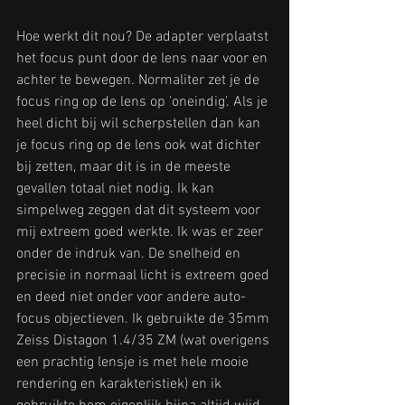
Hoe werkt dit nou? De adapter verplaatst 
het focus punt door de lens naar voor en 
achter te bewegen. Normaliter zet je de 
focus ring op de lens op 'oneindig'. Als je 
heel dicht bij wil scherpstellen dan kan 
je focus ring op de lens ook wat dichter 
bij zetten, maar dit is in de meeste 
gevallen totaal niet nodig. Ik kan 
simpelweg zeggen dat dit systeem voor 
mij extreem goed werkte. Ik was er zeer 
onder de indruk van. De snelheid en 
precisie in normaal licht is extreem goed 
en deed niet onder voor andere auto-
focus objectieven. Ik gebruikte de 35mm 
Zeiss Distagon 1.4/35 ZM (wat overigens 
een prachtig lensje is met hele mooie 
rendering en karakteristiek) en ik 