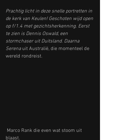
Prachtig licht in deze snelle portretten in 
de kerk van Keulen! Geschoten wijd open 
op f/1.4 met gezichtsherkenning. Eerst 
te zien is 
Dennis Oswald
, een 
stormchaser uit Duitsland. Daarna 
Serena
 uit Australië, die momenteel de 
wereld rondreist. 
Marco Rank
 die even wat stoom uit 
blaast.