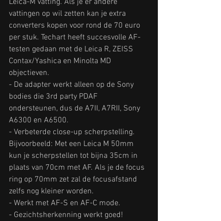
Leica-M vatting. Als je er andere 
vattingen op wil zetten kan je extra 
converters kopen voor rond de 70 euro 
per stuk. Techart heeft succesvolle AF-
testen gedaan met de Leica R, ZEISS 
Contax/Yashica en Minolta MD 
objectieven.
- De adapter werkt alleen op de Sony 
bodies die 3rd party PDAF 
ondersteunen, dus de A7II, A7RII, Sony 
A6300 en A6500.
- Verbeterde close-up scherpstelling. 
Bijvoorbeeld: Met een Leica M 50mm 
kun je scherpstellen tot bijna 35cm in 
plaats van 70cm met AF. Als je de focus 
ring op 70mm zet zal de focusafstand 
zelfs nog kleiner worden.
- Werkt met AF-S en AF-C mode.
- Gezichtsherkenning werkt goed!