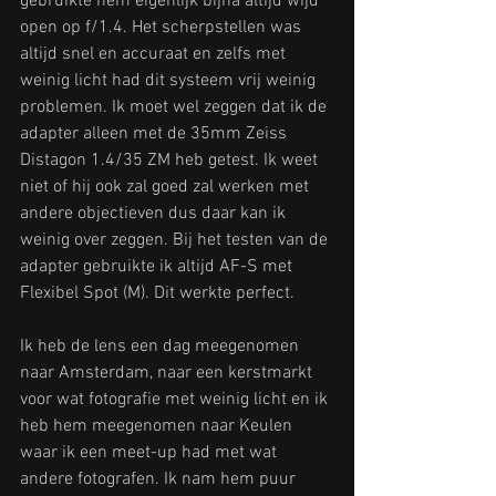
gebruikte hem eigenlijk bijna altijd wijd 
open op f/1.4. Het scherpstellen was 
altijd snel en accuraat en zelfs met 
weinig licht had dit systeem vrij weinig 
problemen. Ik moet wel zeggen dat ik de 
adapter alleen met de 35mm Zeiss 
Distagon 1.4/35 ZM heb getest. Ik weet 
niet of hij ook zal goed zal werken met 
andere objectieven dus daar kan ik 
weinig over zeggen. Bij het testen van de 
adapter gebruikte ik altijd AF-S met 
Flexibel Spot (M). Dit werkte perfect.
Ik heb de lens een dag meegenomen 
naar Amsterdam, naar een kerstmarkt 
voor wat fotografie met weinig licht en ik 
heb hem meegenomen naar Keulen 
waar ik een meet-up had met wat 
andere fotografen. Ik nam hem puur 